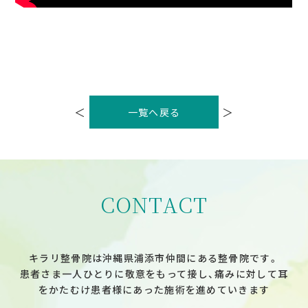
投
稿
＜
＞
一覧へ戻る
ナ
ビ
ゲ
ー
シ
ョ
ン
CONTACT
キラリ整骨院は沖縄県浦添市仲間にある整骨院です。
患者さま一人ひとりに敬意をもって接し、痛みに対して耳
をかたむけ患者様にあった施術を進めていきます