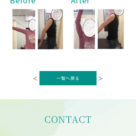
投
稿
＜
＞
一覧へ戻る
ナ
ビ
ゲ
ー
シ
ョ
ン
CONTACT