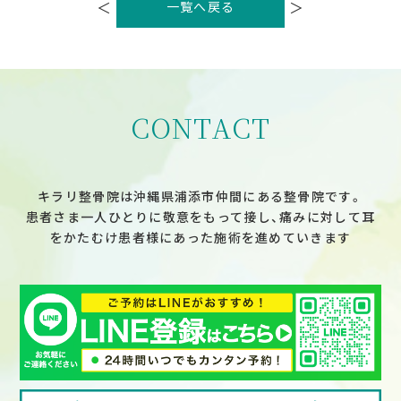
稿
＜
＞
一覧へ戻る
ナ
ビ
ゲ
ー
シ
ョ
ン
CONTACT
キラリ整骨院は沖縄県浦添市仲間にある整骨院です。
患者さま一人ひとりに敬意をもって接し、痛みに対して耳
をかたむけ患者様にあった施術を進めていきます