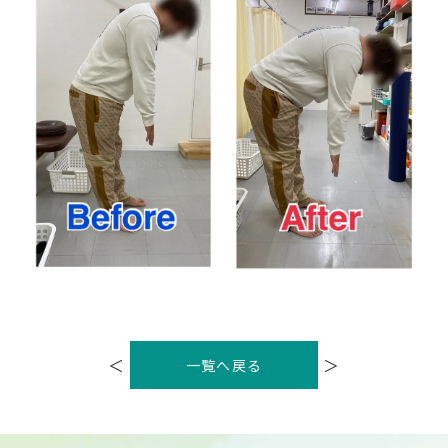
投
稿
＜
＞
一覧へ戻る
ナ
ビ
ゲ
ー
シ