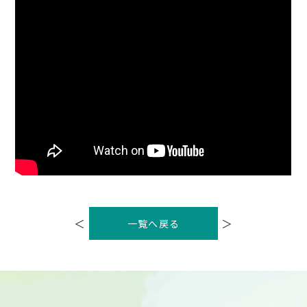
投
稿
＜
＞
一覧へ戻る
ナ
ビ
ゲ
ー
シ
ョ
ン