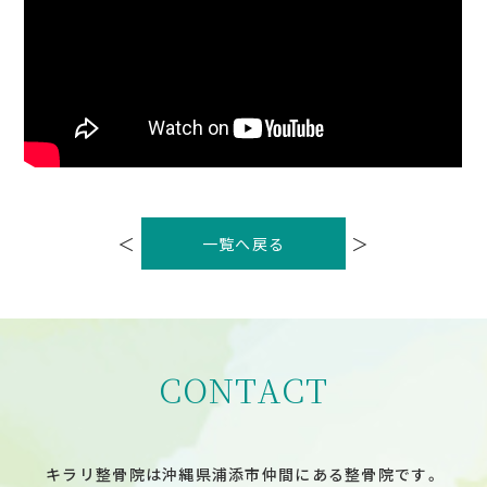
投
稿
＜
＞
一覧へ戻る
ナ
ビ
ゲ
ー
シ
ョ
ン
CONTACT
キラリ整骨院は沖縄県浦添市仲間にある整骨院です。