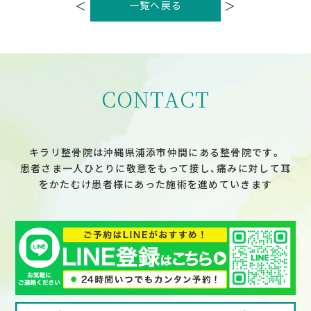
稿
＜
＞
一覧へ戻る
ナ
ビ
ゲ
ー
シ
ョ
ン
CONTACT
キラリ整骨院は沖縄県浦添市仲間にある整骨院です。
患者さま一人ひとりに敬意をもって接し、痛みに対して耳
をかたむけ患者様にあった施術を進めていきます