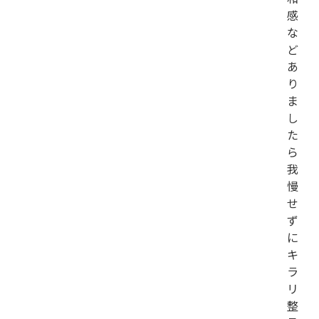
感
な
ど
あ
り
ま
し
た
ら
我
慢
せ
ず
に
キ
ラ
リ
整