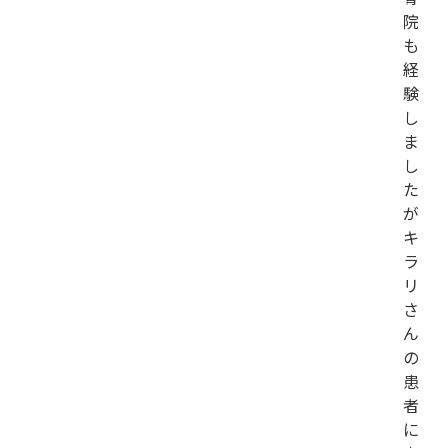
院
も
経
験
し
ま
し
た
が
キ
ラ
リ
さ
ん
の
患
者
に