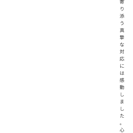
寄
り
添
う
真
摯
な
対
応
に
は
感
動
し
ま
し
た
。
心