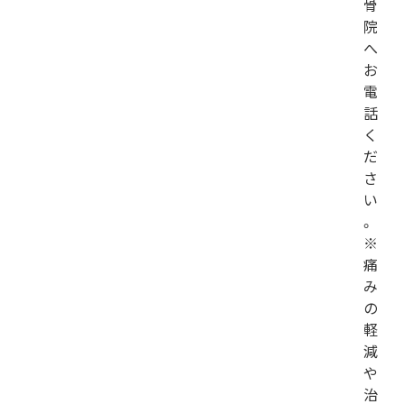
骨
院
へ
お
電
話
く
だ
さ
い
。
※
痛
み
の
軽
減
や
治