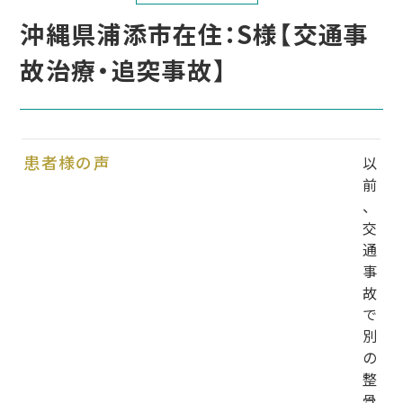
沖縄県浦添市在住：S様【交通事
故治療・追突事故】
患者様の声
以
前
、
交
通
事
故
で
別
の
整
骨