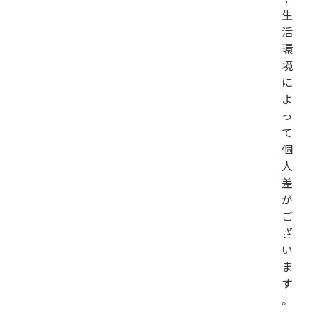
生
活
環
境
に
よ
っ
て
個
人
差
が
ご
ざ
い
ま
す
。