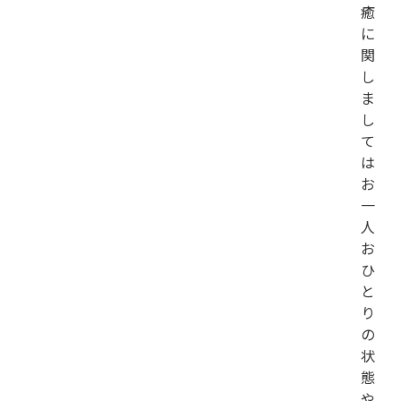
癒
に
関
し
ま
し
て
は
お
一
人
お
ひ
と
り
の
状
態
や