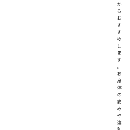
か
ら
お
す
す
め
し
ま
す
。
お
身
体
の
痛
み
や
違
和