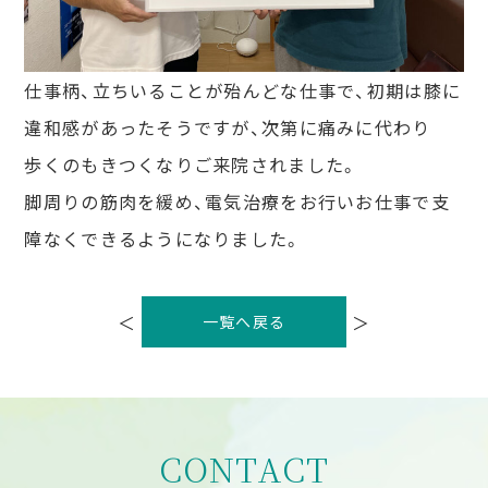
仕事柄、立ちいることが殆んどな仕事で、初期は膝に
違和感があったそうですが、次第に痛みに代わり
歩くのもきつくなりご来院されました。
脚周りの筋肉を緩め、電気治療をお行いお仕事で支
障なくできるようになりました。
投
稿
＜
＞
一覧へ戻る
ナ
ビ
ゲ
ー
シ
ョ
ン
CONTACT