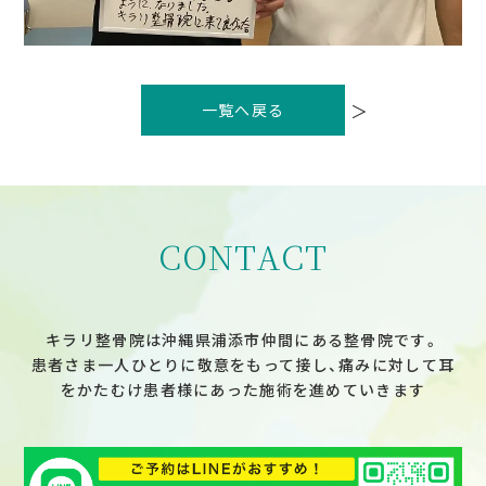
投
稿
＞
一覧へ戻る
ナ
ビ
ゲ
ー
シ
ョ
ン
CONTACT
キラリ整骨院は沖縄県浦添市仲間にある整骨院です。
患者さま一人ひとりに敬意をもって接し、痛みに対して耳
をかたむけ患者様にあった施術を進めていきます